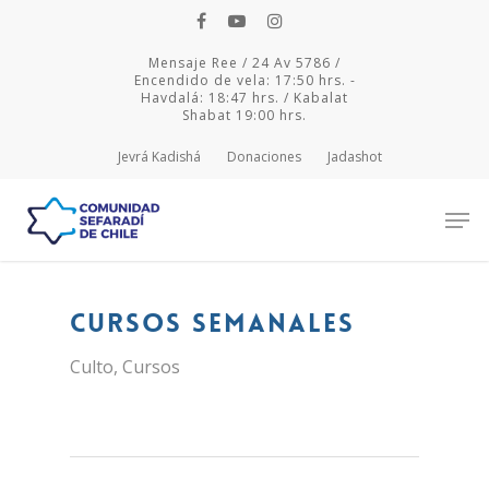
Mensaje Ree / 24 Av 5786 /
Encendido de vela: 17:50 hrs. -
Havdalá: 18:47 hrs. / Kabalat
Shabat 19:00 hrs.
Jevrá Kadishá
Donaciones
Jadashot
Hit enter to search or ESC to close
Cursos semanales
Culto
,
Cursos