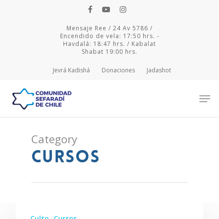
Mensaje Ree / 24 Av 5786 /
Encendido de vela: 17:50 hrs. -
Havdalá: 18:47 hrs. / Kabalat
Shabat 19:00 hrs.
Jevrá Kadishá
Donaciones
Jadashot
Category
Hit enter to search or ESC to close
Cursos
Culto
Cursos