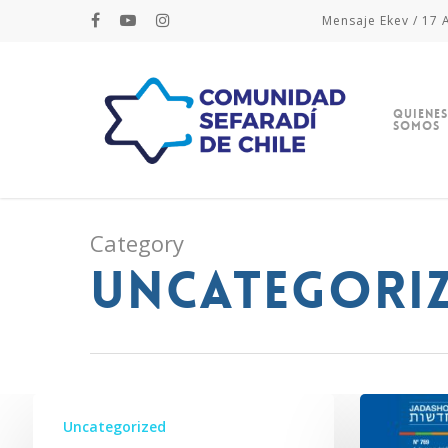
Mensaje Ekev / 17 A
Quienes
Somos
Category
Uncategori
Hit enter to search or ESC to close
Uncategorized