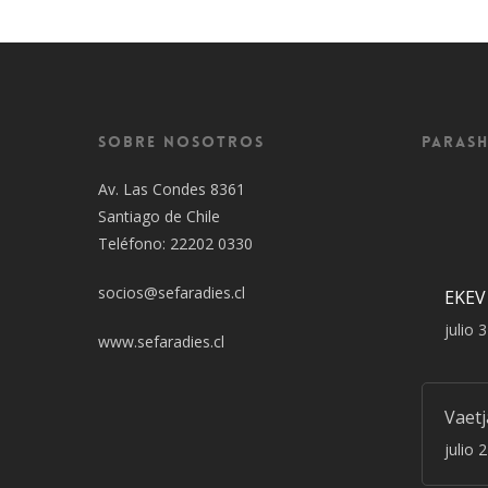
Sobre Nosotros
Parash
Av. Las Condes 8361
Santiago de Chile
Teléfono: 22202 0330
socios@sefaradies.cl
EKEV
julio 
www.sefaradies.cl
Vaet
julio 