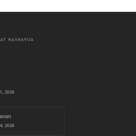
at Hashavua
31, 2026
janan
24, 2026