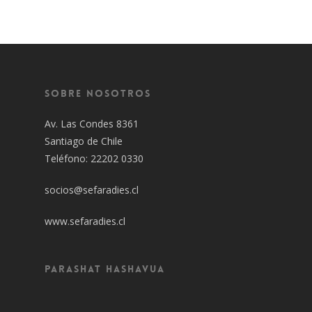
Sobre Nosotros
Av. Las Condes 8361
Santiago de Chile
Teléfono: 22202 0330
socios@sefaradies.cl
www.sefaradies.cl
Parashat Hashavua