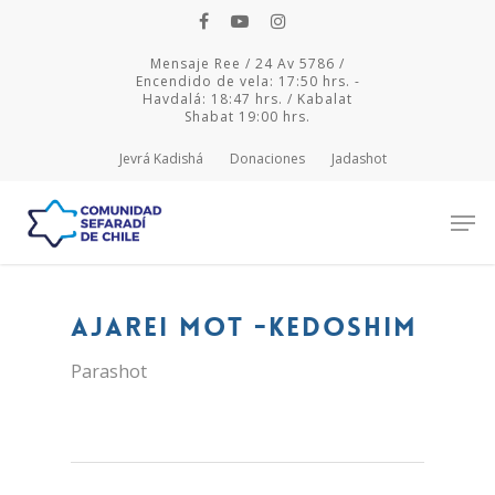
Mensaje Ree / 24 Av 5786 /
Encendido de vela: 17:50 hrs. -
Havdalá: 18:47 hrs. / Kabalat
Shabat 19:00 hrs.
Jevrá Kadishá
Donaciones
Jadashot
Hit enter to search or ESC to close
Ajarei Mot -Kedoshim
Parashot