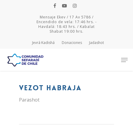
Mensaje Ekev / 17 Av 5786 /
Encendido de vela: 17:46 hrs. -
Havdalá: 18:43 hrs. / Kabalat
Shabat 19:00 hrs.
Jevrá Kadishá
Donaciones
Jadashot
Hit enter to search or ESC to close
Vezot Habraja
Parashot