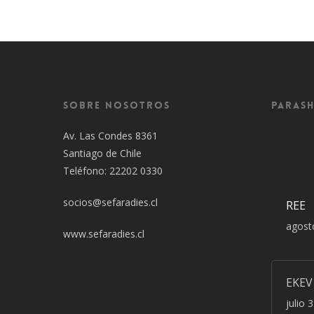
Sobre Nosotros
Parash
Av. Las Condes 8361
Santiago de Chile
Teléfono: 22202 0330
socios@sefaradies.cl
REE
agost
www.sefaradies.cl
EKEV
julio 