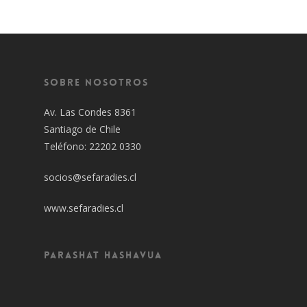
Sobre Nosotros
Av. Las Condes 8361
Santiago de Chile
Teléfono: 22202 0330
socios@sefaradies.cl
www.sefaradies.cl
Parashat Hashavua