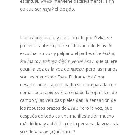
espiritual,
Rivká
interviene decisivamente, a fin
de que ser
Itzjak
el elegido.
Iaacov preparado y aleccionado por Rivka, se
presenta ante su padre disfrazado de Esav. Al
escuchar su voz y palparlo el padre: dice
Hakol,
kol Iaacov, vehayadáyim yedei Esav
, que quiere
decir: la voz es la voz de
Iaacov
, pero las manos
son las manos de
Esav
. El drama está por
desarrollarse. La comida ha sido preparada con
demasiada rapidez. El aroma de la ropa es el del
campo y las velludas pieles dan la sensación de
los robustos brazos de
Esav
. Pero la voz, que
después de todo es una manifestación mucho
más íntima y auténtica de la persona, la voz es la
voz de
Iaacov
. ¿Qué hacer?