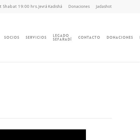
t Shabat 19:00 hrs.
Jevrá Kadishá
Donaciones
Jadashot
Legado
Socios
Servicios
Contacto
Donaciones
Sefaradí