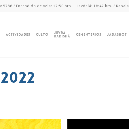
v 5786 / Encendido de vela: 17:50 hrs. - Havdalá: 18:47 hrs. / Kabala
Jevrá
Actividades
Culto
Cementerios
Jadashot
Kadishá
 2022