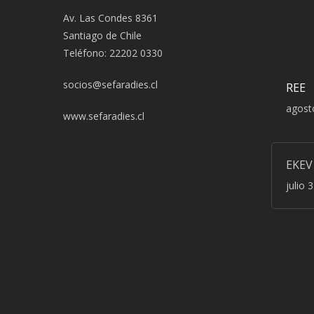
Av. Las Condes 8361
Santiago de Chile
Teléfono: 22202 0330
socios@sefaradies.cl
REE
agost
www.sefaradies.cl
EKEV
julio 