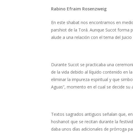
Rabino Efraim Rosenzweig
Hit enter to search or ESC to close
En este shabat nos encontramos en medio de
parshiot de la Torá. Aunque Sucot forma p
alude a una relación con el tema del Juic
Durante Sucot se practicaba una ceremoni
de la vida debido al líquido contenido en la
eliminar la impureza espiritual y que simbo
Aguas”, momento en el cual se decide su 
Textos sagrados antiguos señalan que, en
hoshanot que se recitan durante la festiv
daba unos días adicionales de prórroga p