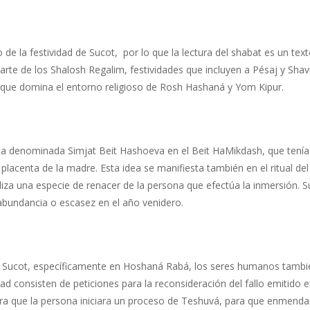
 la festividad de Sucot, por lo que la lectura del shabat es un text
arte de los Shalosh Regalim, festividades que incluyen a Pésaj y Sh
io que domina el entorno religioso de Rosh Hashaná y Yom Kipur.
a denominada Simjat Beit Hashoeva en el Beit HaMikdash, que tenía
 placenta de la madre. Esta idea se manifiesta también en el ritual del 
liza una especie de renacer de la persona que efectúa la inmersión. Suc
abundancia o escasez en el año venidero.
 Sucot, específicamente en Hoshaná Rabá, los seres humanos también
idad consisten de peticiones para la reconsideración del fallo emiti
ara que la persona iniciara un proceso de Teshuvá, para que enmen