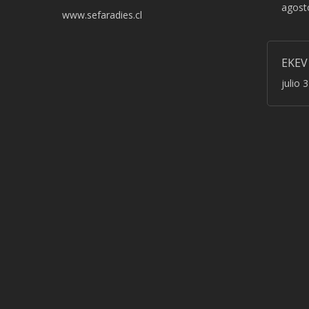
agost
www.sefaradies.cl
EKEV
julio 