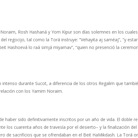
 Noraim, Rosh Hashaná y Yom Kipur son días solemnes en los cuales 
 del regocijo, tal como la Torá instruye: “Vehayita aj saméaj”, “y est
 Beit Hashoevá lo raá simjá miyamav”, “quien no presenció la ceremo
cijo intenso durante Sucot, a diferencia de los otros Regalim que tam
 relación con los Yamim Noraim.
 de haber sido definitivamente inscritos por un año de vida. El doble r
e los cuarenta años de travesía por el desierto– y la finalización 
o de sacrificios que se ofrendaban en el Beit HaMikdash. La Torá or