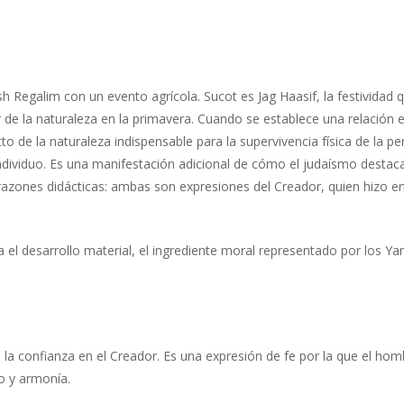
sh Regalim con un evento agrícola. Sucot es Jag Haasif, la festividad 
 la naturaleza en la primavera. Cuando se establece una relación ent
o de la naturaleza indispensable para la supervivencia física de la pe
individuo. Es una manifestación adicional de cómo el judaísmo destaca
e razones didácticas: ambas son expresiones del Creador, quien hizo en un
ara el desarrollo material, el ingrediente moral representado por los 
a la confianza en el Creador. Es una expresión de fe por la que el ho
o y armonía.