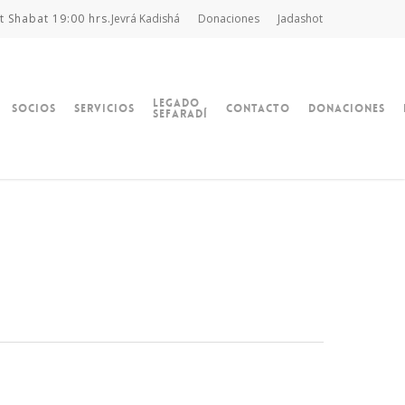
t Shabat 19:00 hrs.
Jevrá Kadishá
Donaciones
Jadashot
Legado
Socios
Servicios
Contacto
Donaciones
Sefaradí