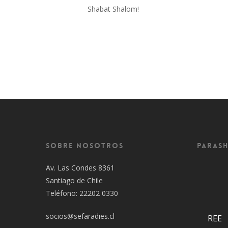
Shabat Shalom!
Sobre Nosotros
Parash
Av. Las Condes 8361
Santiago de Chile
Teléfono: 22202 0330
socios@sefaradies.cl
REE