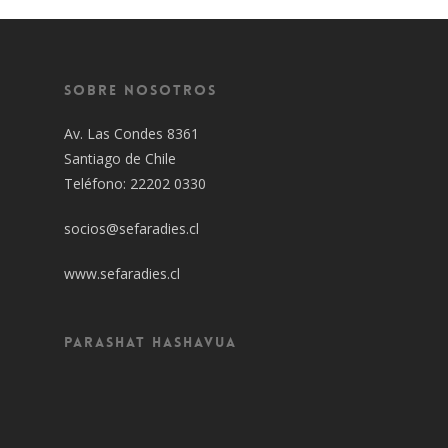
Sobre Nosotros
Av. Las Condes 8361
Santiago de Chile
Teléfono: 22202 0330
socios@sefaradies.cl
www.sefaradies.cl
Parashat Hashavua