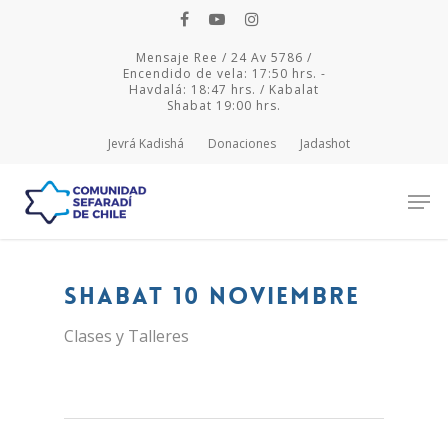
Mensaje Ree / 24 Av 5786 /
Encendido de vela: 17:50 hrs. -
Havdalá: 18:47 hrs. / Kabalat
Shabat 19:00 hrs.
Jevrá Kadishá
Donaciones
Jadashot
Hit enter to search or ESC to close
shabat 10 noviembre
Clases y Talleres