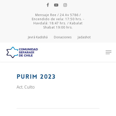
Mensaje Ree / 24 Av 5786 /
Encendido de vela: 17:50 hrs. -
Havdalá: 18:47 hrs. / Kabalat
Shabat 19:00 hrs.
Jevrá Kadishá
Donaciones
Jadashot
Hit enter to search or ESC to close
Purim 2023
Act. Culto