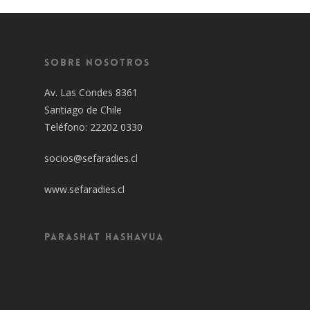
Sobre Nosotros
Av. Las Condes 8361
Santiago de Chile
Teléfono: 22202 0330
socios@sefaradies.cl
www.sefaradies.cl
Parashat Hashavua