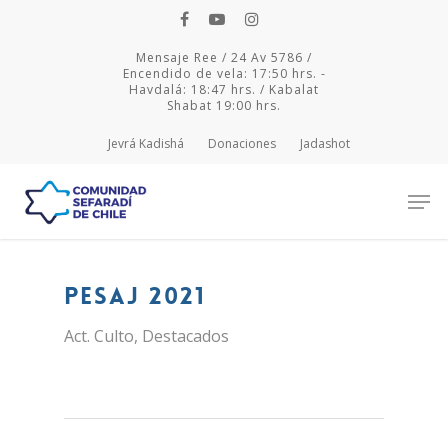
Mensaje Ree / 24 Av 5786 /
Encendido de vela: 17:50 hrs. -
Havdalá: 18:47 hrs. / Kabalat
Shabat 19:00 hrs.
Jevrá Kadishá
Donaciones
Jadashot
Hit enter to search or ESC to close
Pesaj 2021
Act. Culto
,
Destacados