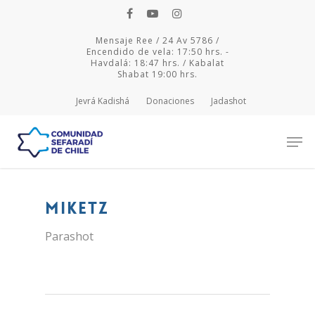
Mensaje Ree / 24 Av 5786 /
Encendido de vela: 17:50 hrs. -
Havdalá: 18:47 hrs. / Kabalat
Shabat 19:00 hrs.
Jevrá Kadishá
Donaciones
Jadashot
Hit enter to search or ESC to close
Miketz
Parashot