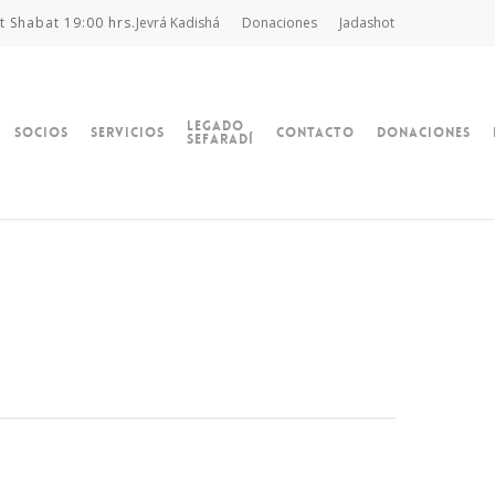
t Shabat 19:00 hrs.
Jevrá Kadishá
Donaciones
Jadashot
Legado
Socios
Servicios
Contacto
Donaciones
Sefaradí