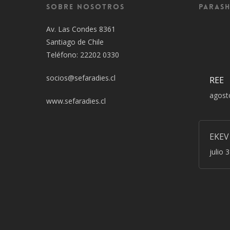
Sobre Nosotros
Parash
Av. Las Condes 8361
Santiago de Chile
Teléfono: 22202 0330
socios@sefaradies.cl
REE
agost
www.sefaradies.cl
EKEV
julio 