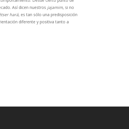
 comportamiento. Desde cierto punto de
pecado. Así dicen nuestros
jajamim
, si no
étser hará
, es tan sólo una predisposición
entación diferente y positiva tanto a