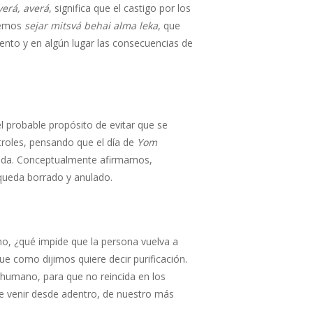
verá, averá
, significa que el castigo por los
eemos
sejar mitsvá behai alma leka
, que
ento y en algún lugar las consecuencias de
el probable propósito de evitar que se
troles, pensando que el día de
Yom
vida. Conceptualmente afirmamos,
queda borrado y anulado.
o, ¿qué impide que la persona vuelva a
que como dijimos quiere decir purificación.
r humano, para que no reincida en los
ue venir desde adentro, de nuestro más