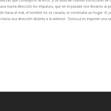
onductas que condujeron al error, y se asuman nuevas estructuras de
en una nueva dirección los impulsos, que en el pasado nos llevaron al 
ción hacia el mal, el hombre no se casaría, ni construiría un hogar. El
y
 hacia una dirección distinta a la anterior.
Teshuvá
es imponer una ori
.