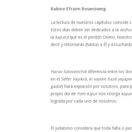
Rabino Efraim Rosenzweig
La lectura de nuestros capítulos coincide 
Estos días deben ser dedicados a la
teshu
Hit enter to search or ESC to close
la
kapará
que es el perdón Divino. Nuestro
decir y retornarás (hasta) a Él y escuchará
Harav Soloveitchik
diferencia entre los d
en el
Séfer Vayikrá, ki vayom hazé yejape
gadol
) hará expiación por vosotros, para 
propio día de
Yom Kipur
nos otorga
kapa
lograda por cada uno de nosotros.
El judaísmo considera que toda falta o pe