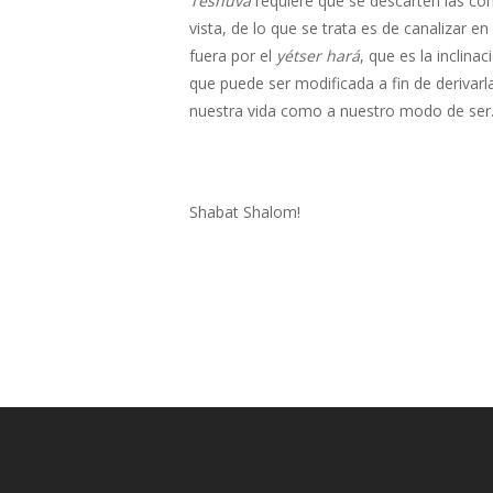
Teshuvá
requiere que se descarten las c
vista, de lo que se trata es de canalizar 
fuera por el
yétser hará
, que es la inclina
que puede ser modificada a fin de derivarla
nuestra vida como a nuestro modo de ser
Shabat Shalom!