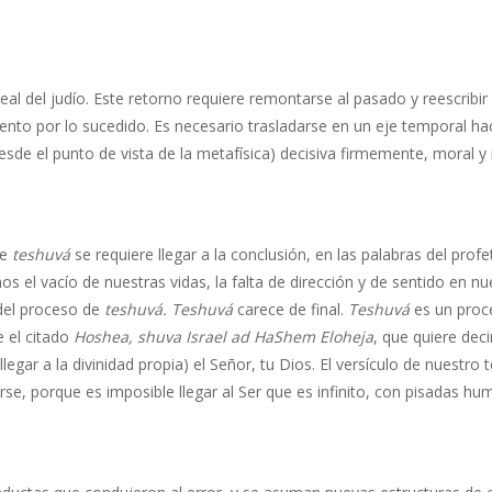
deal del judío. Este retorno requiere remontarse al pasado y reescribir
miento por lo sucedido. Es necesario trasladarse en un eje temporal ha
(desde el punto de vista de la metafísica) decisiva firmemente, moral
de
teshuvá
se requiere llegar a la conclusión, en las palabras del prof
os el vacío de nuestras vidas, la falta de dirección y de sentido en 
 del proceso de
teshuvá. Teshuvá
carece de final.
Teshuvá
es un proc
e el citado
Hoshea, shuva Israel ad HaShem Eloheja
, que quiere dec
egar a la divinidad propia) el Señor, tu Dios. El versículo de nuestro
arse, porque es imposible llegar al Ser que es infinito, con pisadas hum