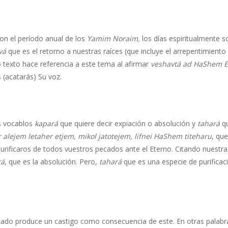
con el período anual de los
Yamim Noraim,
los días espiritualmente 
vá
que es el retorno a nuestras raíces (que incluye el arrepentimiento
 texto hace referencia a este tema al afirmar
veshavtá ad HaShem E
s (acatarás) Su voz.
os vocablos
kapará
que quiere decir expiación o absolución y
tahará
qu
r alejem letaher etjem, mikol jatotejem, lifnei HaShem titeharu
, que
purificaros de todos vuestros pecados ante el Eterno. Citando nuestra
rá
, que es la absolución. Pero,
tahará
que es una especie de purificaci
cado produce un castigo como consecuencia de este. En otras palabra