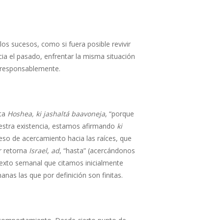
 los sucesos, como si fuera posible revivir
cia el pasado, enfrentar la misma situación
 y responsablemente.
eta
Hoshea, ki jashaltá baavoneja
, “porque
nuestra existencia, estamos afirmando
ki
eso de acercamiento hacia las raíces, que
ir retorna
Israel
,
ad
, “hasta” (acercándonos
 texto semanal que citamos inicialmente
anas las que por definición son finitas.