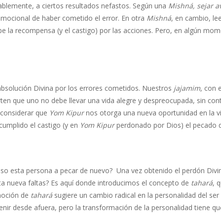
ablemente, a ciertos resultados nefastos. Según una
Mishná, sejar a
 emocional de haber cometido el error. En otra
Mishná
, en cambio, l
be la recompensa (y el castigo) por las acciones. Pero, en algún mom
bsolución Divina por los errores cometidos. Nuestros
jajamim
, con 
rten que uno no debe llevar una vida alegre y despreocupada, sin con
considerar que
Yom Kipur
nos otorga una nueva oportunidad en la 
umplido el castigo (y en
Yom Kipur
perdonado por Dios) el pecado 
so esta persona a pecar de nuevo? Una vez obtenido el perdón Divin
ta nueva faltas? Es aquí donde introducimos el concepto de
tahará
, 
 noción de
tahará
sugiere un cambio radical en la personalidad del se
enir desde afuera, pero la transformación de la personalidad tiene q