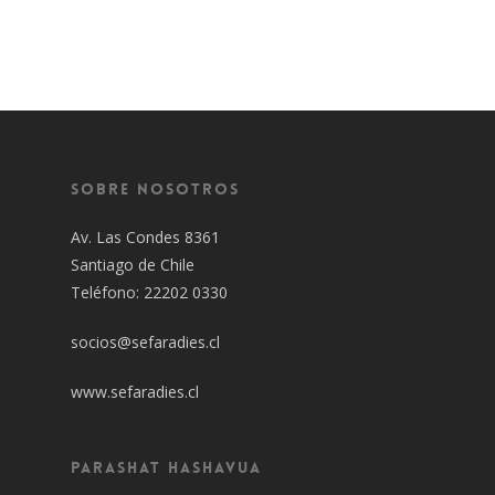
Sobre Nosotros
Av. Las Condes 8361
Santiago de Chile
Teléfono: 22202 0330
socios@sefaradies.cl
www.sefaradies.cl
Parashat Hashavua