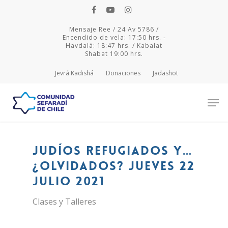
Mensaje Ree / 24 Av 5786 /
Encendido de vela: 17:50 hrs. -
Havdalá: 18:47 hrs. / Kabalat
Shabat 19:00 hrs.
Jevrá Kadishá
Donaciones
Jadashot
Hit enter to search or ESC to close
Judíos refugiados y…
¿olvidados? jueves 22
julio 2021
Clases y Talleres