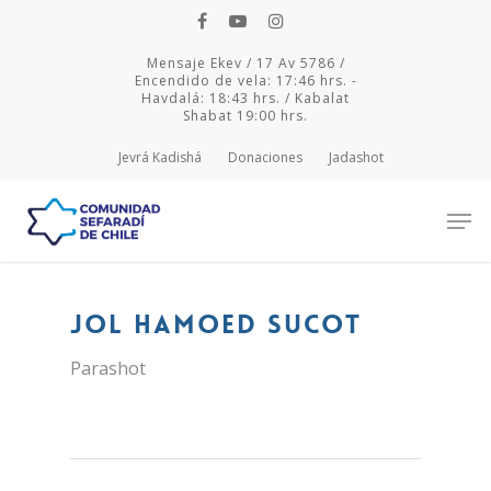
Mensaje Ekev / 17 Av 5786 /
Encendido de vela: 17:46 hrs. -
Havdalá: 18:43 hrs. / Kabalat
Shabat 19:00 hrs.
Jevrá Kadishá
Donaciones
Jadashot
Hit enter to search or ESC to close
Jol Hamoed Sucot
Parashot