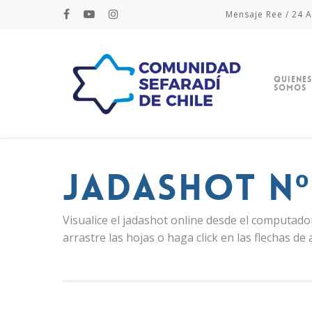
Mensaje Ree / 24 A
Quienes
Somos
Jadashot Nº
Visualice el jadashot online desde el computador
arrastre las hojas o haga click en las flechas de 
Hit enter to search or ESC to close