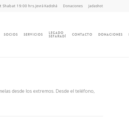
t Shabat 19:00 hrs.
Jevrá Kadishá
Donaciones
Jadashot
Legado
Socios
Servicios
Contacto
Donaciones
Sefaradí
ómelas desde los extremos. Desde el teléfono,