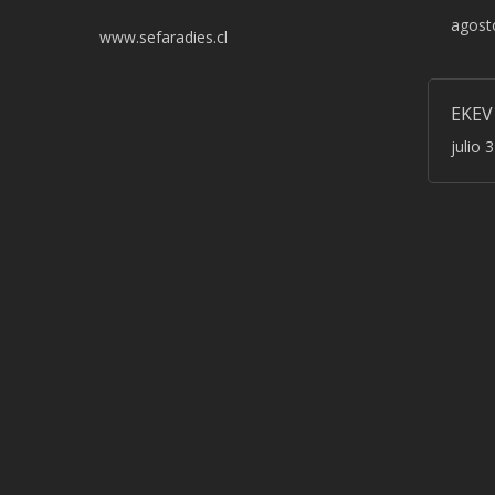
agost
www.sefaradies.cl
EKEV
julio 