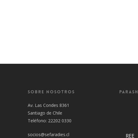
Sobre Nosotros
Parash
Av. Las Condes 8361
Santiago de Chile
Teléfono: 22202 0330
socios@sefaradies.cl
REE