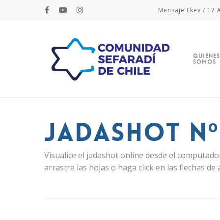
Mensaje Ekev / 17 A
Quienes
Somos
Jadashot Nº
Visualice el jadashot online desde el computador
arrastre las hojas o haga click en las flechas de 
Hit enter to search or ESC to close