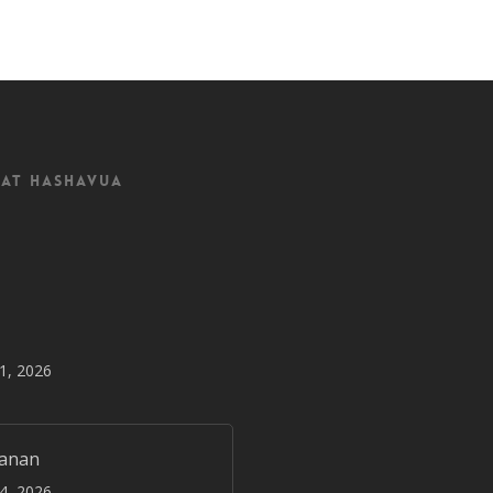
at Hashavua
31, 2026
janan
24, 2026