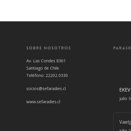
Sobre Nosotros
Parash
Av. Las Condes 8361
Santiago de Chile
Teléfono: 22202 0330
socios@sefaradies.cl
EKEV
julio 
www.sefaradies.cl
Vaet
julio 