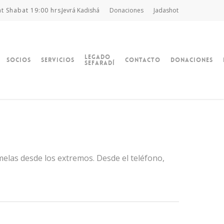
at Shabat 19:00 hrs.
Jevrá Kadishá
Donaciones
Jadashot
Legado
Socios
Servicios
Contacto
Donaciones
Sefaradí
ómelas desde los extremos. Desde el teléfono,