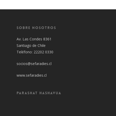
Sobre Nosotros
Av. Las Condes 8361
Santiago de Chile
Teléfono: 22202 0330
socios@sefaradies.cl
www.sefaradies.cl
Parashat Hashavua