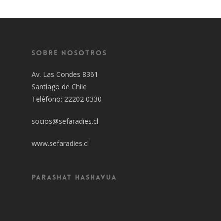
Sobre Nosotros
Av. Las Condes 8361
Santiago de Chile
Teléfono: 22202 0330
socios@sefaradies.cl
www.sefaradies.cl
Parashat Hashavua