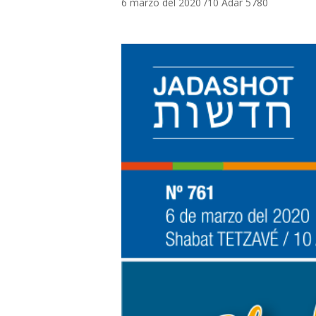
6 marzo del 2020 /10 Adar 5780
Hit enter to search or ESC to close