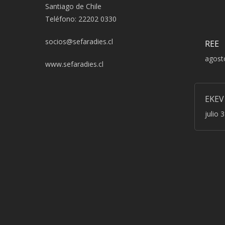
Santiago de Chile
Teléfono: 22202 0330
socios@sefaradies.cl
REE
agost
www.sefaradies.cl
EKEV
julio 