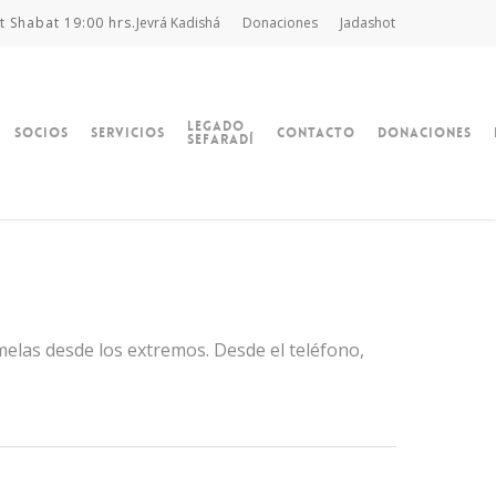
t Shabat 19:00 hrs.
Jevrá Kadishá
Donaciones
Jadashot
Legado
Socios
Servicios
Contacto
Donaciones
Sefaradí
ómelas desde los extremos. Desde el teléfono,