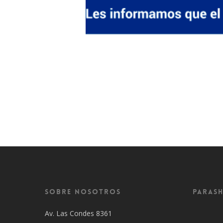
Sobre Nosotros
Parash
Av. Las Condes 8361