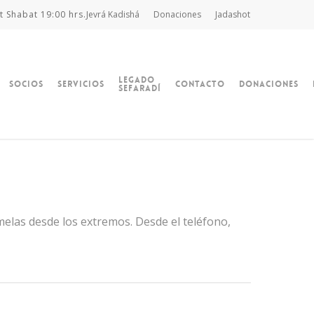
t Shabat 19:00 hrs.
Jevrá Kadishá
Donaciones
Jadashot
Legado
Socios
Servicios
Contacto
Donaciones
Sefaradí
ómelas desde los extremos. Desde el teléfono,