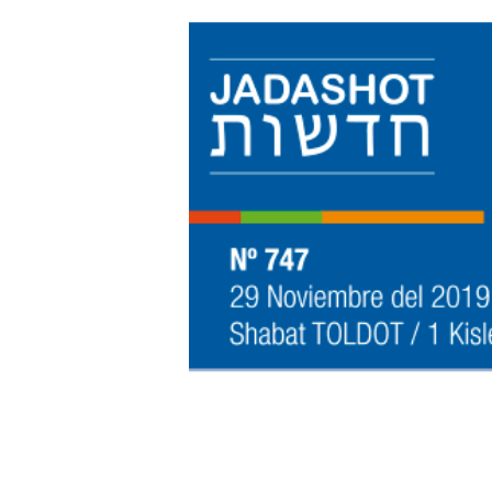
Hit enter to search or ESC to close