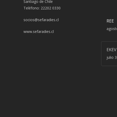
Santiago de Chile
Teléfono: 22202 0330
socios@sefaradies.cl
REE
agost
www.sefaradies.cl
EKEV
julio 