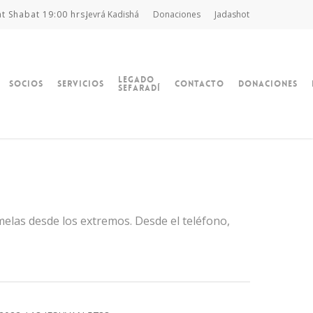
at Shabat 19:00 hrs.
Jevrá Kadishá
Donaciones
Jadashot
Legado
Socios
Servicios
Contacto
Donaciones
Sefaradí
ómelas desde los extremos. Desde el teléfono,