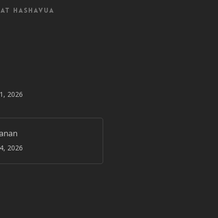
at Hashavua
31, 2026
janan
24, 2026