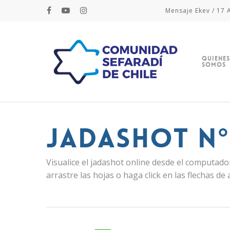
Mensaje Ekev / 17 A
Quienes
Somos
JADASHOT N°
Visualice el jadashot online desde el computador
arrastre las hojas o haga click en las flechas de 
Hit enter to search or ESC to close