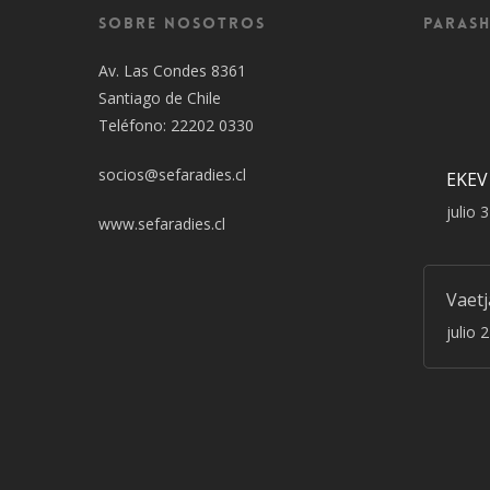
Sobre Nosotros
Parash
Av. Las Condes 8361
Santiago de Chile
Teléfono: 22202 0330
socios@sefaradies.cl
EKEV
julio 
www.sefaradies.cl
Vaet
julio 