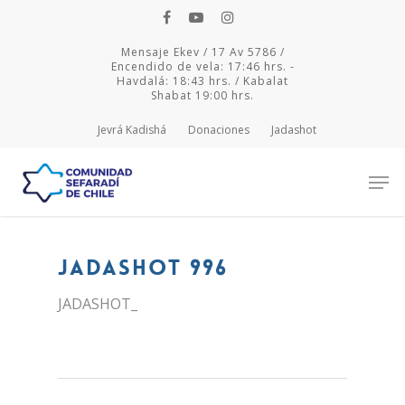
Mensaje Ekev / 17 Av 5786 /
Encendido de vela: 17:46 hrs. -
Havdalá: 18:43 hrs. / Kabalat
Shabat 19:00 hrs.
Jevrá Kadishá
Donaciones
Jadashot
Hit enter to search or ESC to close
JADASHOT 996
JADASHOT_