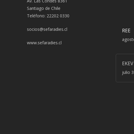
Av. Las Condes 8361
Santiago de Chile
Teléfono: 22202 0330
socios@sefaradies.cl
REE
agost
www.sefaradies.cl
EKEV
julio 