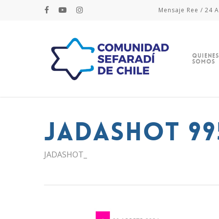
Mensaje Ree / 24 A
Quienes
Somos
JADASHOT 99
JADASHOT_
Hit enter to search or ESC to close