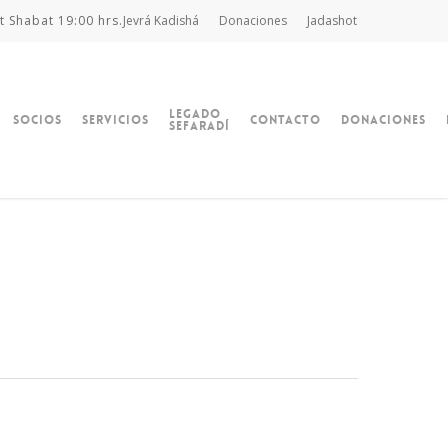
t Shabat 19:00 hrs.
Jevrá Kadishá
Donaciones
Jadashot
Legado
Socios
Servicios
Contacto
Donaciones
Sefaradí