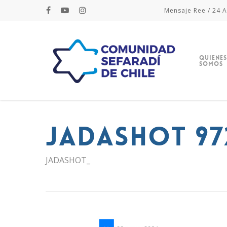
Mensaje Ree / 24 A
Quienes
Somos
JADASHOT 97
JADASHOT_
Hit enter to search or ESC to close