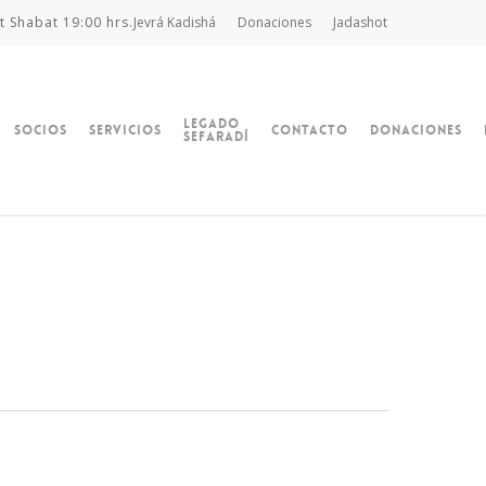
t Shabat 19:00 hrs.
Jevrá Kadishá
Donaciones
Jadashot
Legado
Socios
Servicios
Contacto
Donaciones
Sefaradí