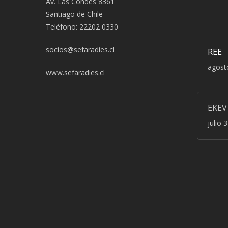
Av. Las Condes 8361
Santiago de Chile
Teléfono: 22202 0330
socios@sefaradies.cl
REE
agost
www.sefaradies.cl
EKEV
julio 