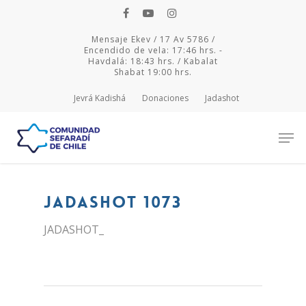
Mensaje Ekev / 17 Av 5786 /
Encendido de vela: 17:46 hrs. -
Havdalá: 18:43 hrs. / Kabalat
Shabat 19:00 hrs.
Jevrá Kadishá
Donaciones
Jadashot
Hit enter to search or ESC to close
JADASHOT 1073
JADASHOT_