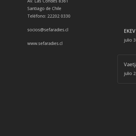
Av. Las Condes 8361
Santiago de Chile
Teléfono: 22202 0330
socios@sefaradies.cl
EKEV
julio 
www.sefaradies.cl
Vaet
julio 