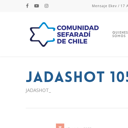
Mensaje Ekev / 17 A
Quienes
Somos
JADASHOT 10
JADASHOT_
Hit enter to search or ESC to close