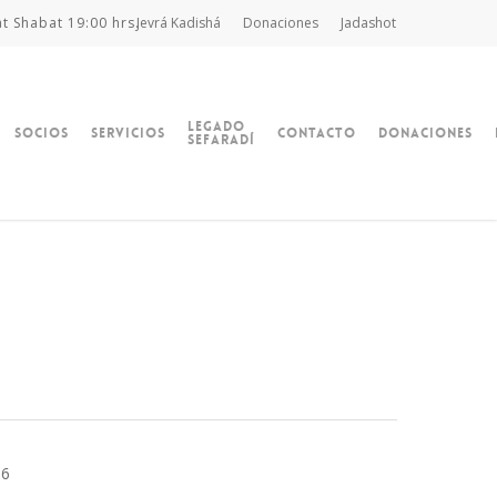
at Shabat 19:00 hrs.
Jevrá Kadishá
Donaciones
Jadashot
Legado
Socios
Servicios
Contacto
Donaciones
Sefaradí
86