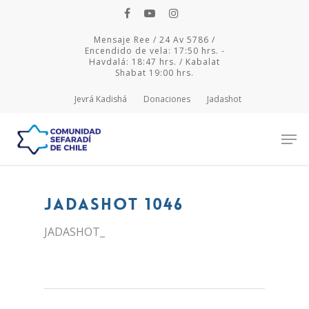
Mensaje Ree / 24 Av 5786 /
Encendido de vela: 17:50 hrs. -
Havdalá: 18:47 hrs. / Kabalat
Shabat 19:00 hrs.
Jevrá Kadishá
Donaciones
Jadashot
Hit enter to search or ESC to close
JADASHOT 1046
JADASHOT_