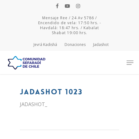
Mensaje Ree / 24 Av 5786 /
Encendido de vela: 17:50 hrs. -
Havdalá: 18:47 hrs. / Kabalat
Shabat 19:00 hrs.
Jevrá Kadishá
Donaciones
Jadashot
Hit enter to search or ESC to close
JADASHOT 1023
JADASHOT_