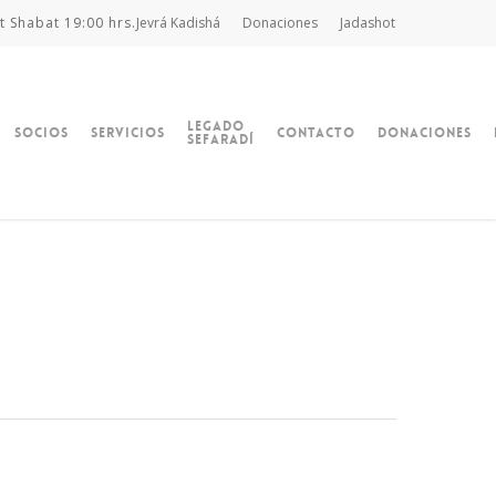
t Shabat 19:00 hrs.
Jevrá Kadishá
Donaciones
Jadashot
Legado
Socios
Servicios
Contacto
Donaciones
Sefaradí