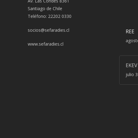
Av. Las Condes 8361
Santiago de Chile
Teléfono: 22202 0330
socios@sefaradies.cl
REE
agost
www.sefaradies.cl
EKEV
julio 