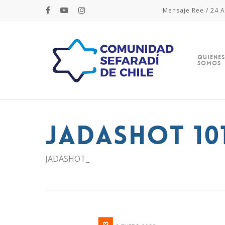
Mensaje Ree / 24 A
Quienes
Somos
JADASHOT 10
JADASHOT_
Hit enter to search or ESC to close