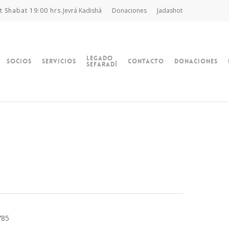
t Shabat 19:00 hrs.
Jevrá Kadishá
Donaciones
Jadashot
Legado
Socios
Servicios
Contacto
Donaciones
Sefaradí
785