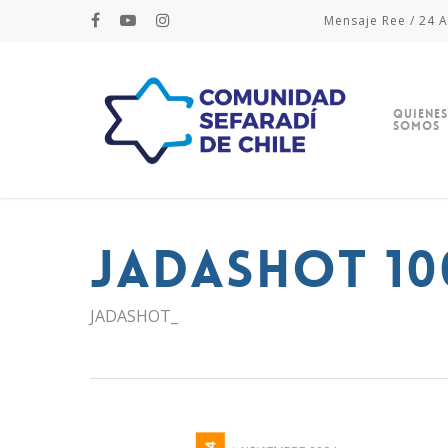
Mensaje Ree / 24 A
Quienes
Somos
JADASHOT 10
JADASHOT_
Hit enter to search or ESC to close