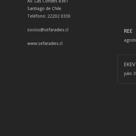
Av. Las Condes 8361
Santiago de Chile
Teléfono: 22202 0330
socios@sefaradies.cl
REE
agost
www.sefaradies.cl
EKEV
julio 