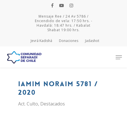
Mensaje Ree / 24 Av 5786 /
Encendido de vela: 17:50 hrs. -
Havdalá: 18:47 hrs. / Kabalat
Shabat 19:00 hrs.
Jevrá Kadishá
Donaciones
Jadashot
Hit enter to search or ESC to close
Iamim Noraim 5781 /
2020
Act. Culto
,
Destacados