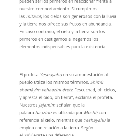
pueden ser los primeros en reaccionar frente a
nuestro comportamiento. Si cumplimos
las
mitzvot
, los cielos son generosos con la lluvia
y la tierra nos ofrece sus frutos en abundancia.
En caso contrario, el cielo y la tierra son los
primeros en castigarnos al negarnos los
elementos indispensables para la existencia.
El profeta
Yeshayahu
en su amonestación al
pueblo utiliza los mismos términos.
Shimú
shamáyim vehaazini éretz
, “escuchad, oh cielos,
y apresta el oído, oh tierra”, exclama el profeta.
Nuestros
jajamim
señalan que la
palabra
haazinu
es utilizada por
Moshé
con
referencia al cielo, mientras que
Yeshayahu
la
emplea con relación a la tierra. Según
el
Sifrí
existe una diferencia