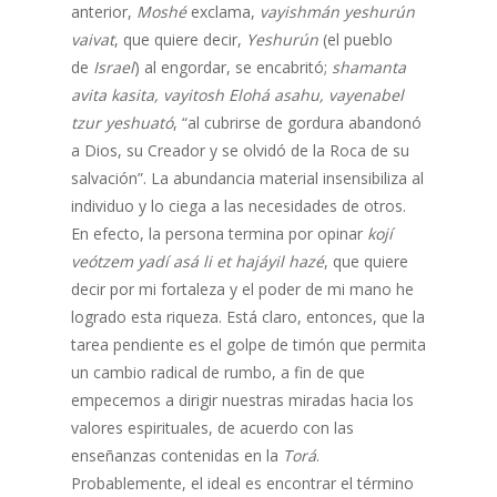
anterior,
Moshé
exclama,
vayishmán yeshurún
vaivat
, que quiere decir,
Yeshurún
(el pueblo
de
Israel
) al engordar, se encabritó;
shamanta
avita kasita, vayitosh Elohá asahu, vayenabel
tzur yeshuató
, “al cubrirse de gordura abandonó
a Dios, su Creador y se olvidó de la Roca de su
salvación”. La abundancia material insensibiliza al
individuo y lo ciega a las necesidades de otros.
En efecto, la persona termina por opinar
kojí
veótzem yadí asá li et hajáyil hazé
, que quiere
decir por mi fortaleza y el poder de mi mano he
logrado esta riqueza. Está claro, entonces, que la
tarea pendiente es el golpe de timón que permita
un cambio radical de rumbo, a fin de que
empecemos a dirigir nuestras miradas hacia los
valores espirituales, de acuerdo con las
enseñanzas contenidas en la
Torá
.
Probablemente, el ideal es encontrar el término