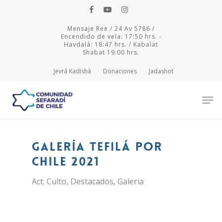
Mensaje Ree / 24 Av 5786 /
Encendido de vela: 17:50 hrs. -
Havdalá: 18:47 hrs. / Kabalat
Shabat 19:00 hrs.
Jevrá Kadishá
Donaciones
Jadashot
Hit enter to search or ESC to close
Galería Tefilá por
Chile 2021
Act. Culto
,
Destacados
,
Galeria