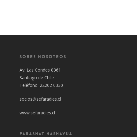
Sobre Nosotros
Av. Las Condes 8361
Santiago de Chile
Teléfono: 22202 0330
socios@sefaradies.cl
www.sefaradies.cl
Parashat Hashavua