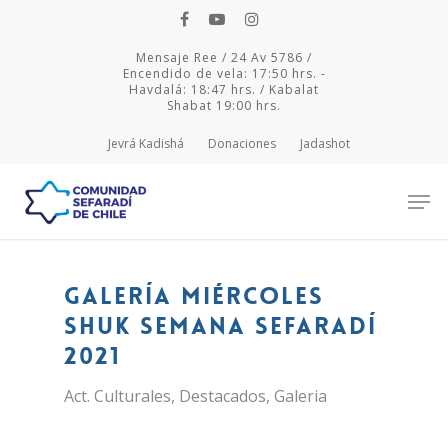
Mensaje Ree / 24 Av 5786 /
Encendido de vela: 17:50 hrs. -
Havdalá: 18:47 hrs. / Kabalat
Shabat 19:00 hrs.
Jevrá Kadishá
Donaciones
Jadashot
Hit enter to search or ESC to close
Galería Miércoles
Shuk Semana Sefaradí
2021
Act. Culturales
,
Destacados
,
Galeria