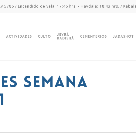
v 5786 / Encendido de vela: 17:46 hrs. - Havdalá: 18:43 hrs. / Kabal
Jevrá
Actividades
Culto
Cementerios
Jadashot
Kadishá
ves Semana
1