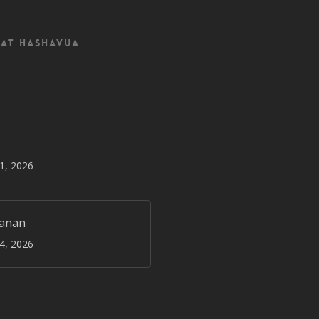
at Hashavua
31, 2026
janan
24, 2026