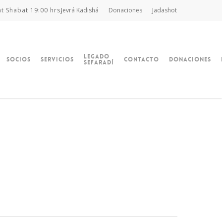
at Shabat 19:00 hrs.
Jevrá Kadishá
Donaciones
Jadashot
Legado
Socios
Servicios
Contacto
Donaciones
Sefaradí