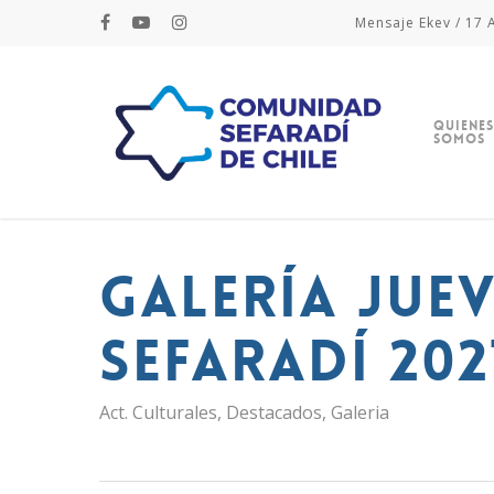
Mensaje Ekev / 17 A
Quienes
Somos
Galería jue
Sefaradí 202
Act. Culturales
,
Destacados
,
Galeria
Hit enter to search or ESC to close