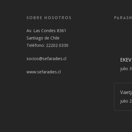
Sobre Nosotros
Parash
Av. Las Condes 8361
Santiago de Chile
Teléfono: 22202 0330
socios@sefaradies.cl
EKEV
julio 
www.sefaradies.cl
Vaet
julio 