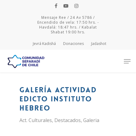
Mensaje Ree / 24 Av 5786 /
Encendido de vela: 17:50 hrs. -
Havdalá: 18:47 hrs. / Kabalat
Shabat 19:00 hrs.
Jevrá Kadishá
Donaciones
Jadashot
Hit enter to search or ESC to close
Galería actividad
Edicto Instituto
Hebreo
Act. Culturales
,
Destacados
,
Galeria