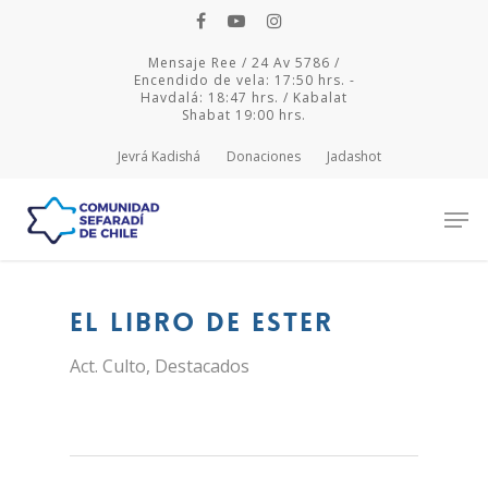
Mensaje Ree / 24 Av 5786 /
Encendido de vela: 17:50 hrs. -
Havdalá: 18:47 hrs. / Kabalat
Shabat 19:00 hrs.
Jevrá Kadishá
Donaciones
Jadashot
Hit enter to search or ESC to close
El Libro de Ester
Act. Culto
,
Destacados