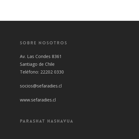
Sobre Nosotros
Av. Las Condes 8361
Santiago de Chile
Teléfono: 22202 0330
socios@sefaradies.cl
www.sefaradies.cl
Parashat Hashavua