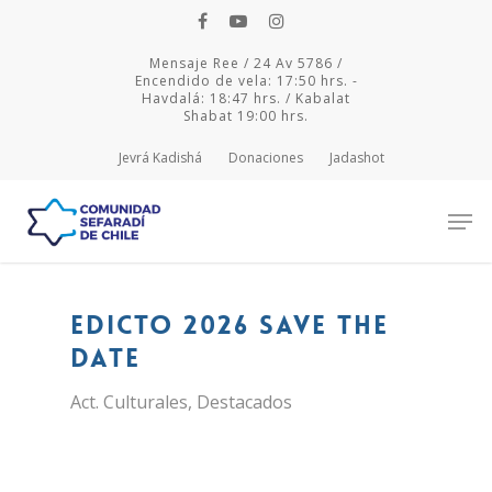
Mensaje Ree / 24 Av 5786 /
Encendido de vela: 17:50 hrs. -
Havdalá: 18:47 hrs. / Kabalat
Shabat 19:00 hrs.
Jevrá Kadishá
Donaciones
Jadashot
Hit enter to search or ESC to close
Edicto 2026 save the
date
Act. Culturales
,
Destacados