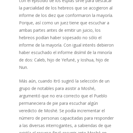
con el episodio de los espías sirve para destacar
la parcialidad de los hebreos que se acogieron al
informe de los diez que conformaron la mayoría.
Porque, así como un juez tiene que escuchar a
ambas partes antes de emitir un juicio, los
hebreos podían haber sopesado no sólo el
informe de la mayoría. Con igual interés debieron
haber escuchado el informe disímil de la minoría
de dos: Caleb, hijo de Yefuné, y Ioshua, hijo de
Nun.
Más aún, cuando Itró sugirió la selección de un
grupo de notables para asistir a Moshé,
argumentó que no era correcto que el Pueblo
permaneciera de pie para escuchar algún
veredicto de Moshé. Se podía incrementar el
número de personas capacitadas para responder
a las diversas interrogantes, a sabiendas de que
existía el recurso final: recurrir ante Moshé en