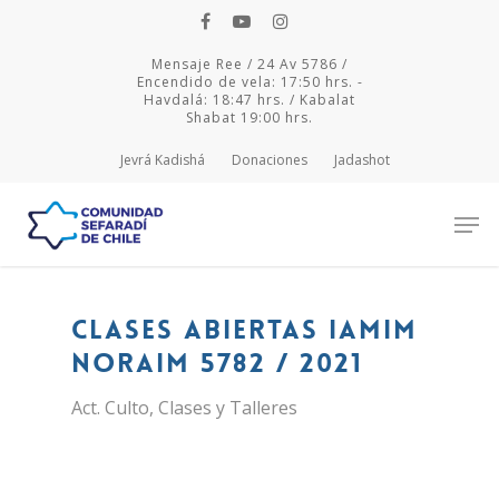
Mensaje Ree / 24 Av 5786 /
Encendido de vela: 17:50 hrs. -
Havdalá: 18:47 hrs. / Kabalat
Shabat 19:00 hrs.
Jevrá Kadishá
Donaciones
Jadashot
Hit enter to search or ESC to close
Clases abiertas Iamim
Noraim 5782 / 2021
Act. Culto
,
Clases y Talleres