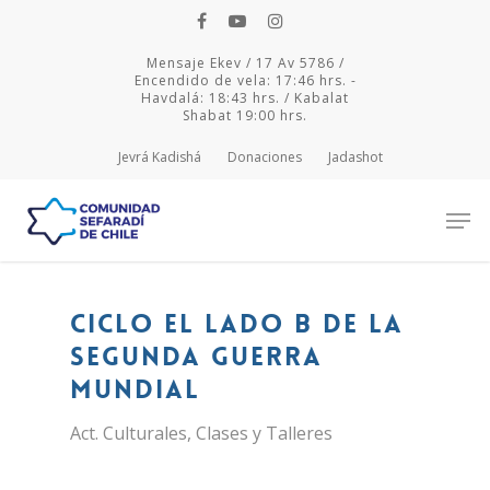
Mensaje Ekev / 17 Av 5786 /
Encendido de vela: 17:46 hrs. -
Havdalá: 18:43 hrs. / Kabalat
Shabat 19:00 hrs.
Jevrá Kadishá
Donaciones
Jadashot
Hit enter to search or ESC to close
Ciclo El Lado B de la
Segunda Guerra
Mundial
Act. Culturales
,
Clases y Talleres