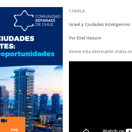
CHARLA
Israel y Ciudades Inteligentes
Por Eliel Hasson
Revive esta interesante charla en