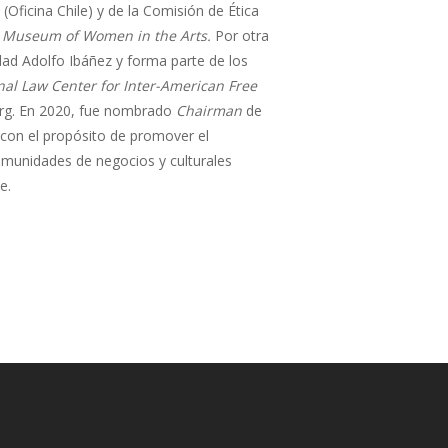
(Oficina Chile) y de la Comisión de Ética
 Museum of Women in the Arts.
Por otra
idad Adolfo Ibáñez y forma parte de los
nal Law Center for Inter-American Free
rg. En 2020, fue nombrado
Chairman
de
 con el propósito de promover el
omunidades de negocios y culturales
e.