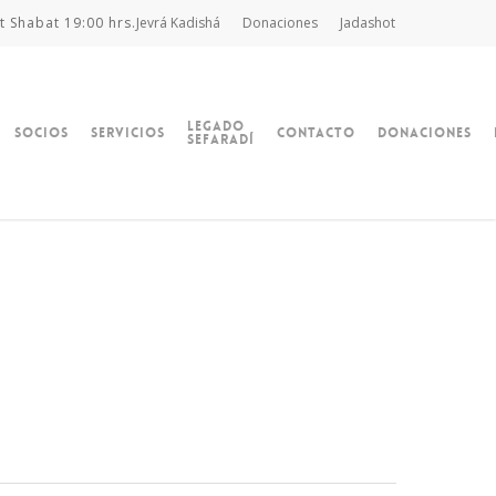
t Shabat 19:00 hrs.
Jevrá Kadishá
Donaciones
Jadashot
Legado
Socios
Servicios
Contacto
Donaciones
Sefaradí