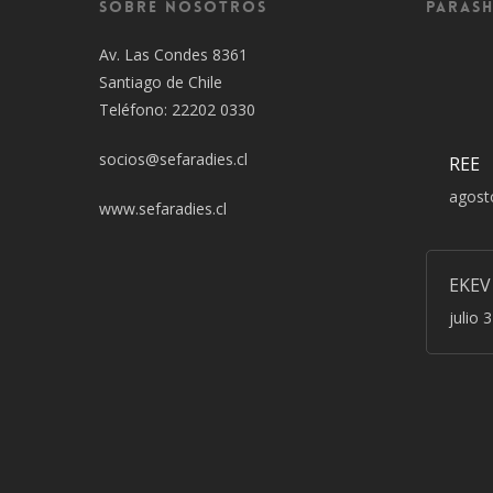
Sobre Nosotros
Parash
Av. Las Condes 8361
Santiago de Chile
Teléfono: 22202 0330
socios@sefaradies.cl
REE
agost
www.sefaradies.cl
EKEV
julio 