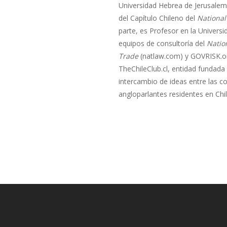
Universidad Hebrea de Jerusalem 
del Capítulo Chileno del
National
parte, es Profesor en la Univers
equipos de consultoría del
Natio
Trade
(natlaw.com) y GOVRISK.o
TheChileClub.cl, entidad fundada
intercambio de ideas entre las c
angloparlantes residentes en Chil