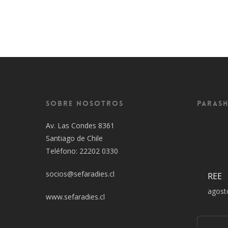
Sobre Nosotros
Parash
Av. Las Condes 8361
Santiago de Chile
Teléfono: 22202 0330
socios@sefaradies.cl
REE
agost
www.sefaradies.cl