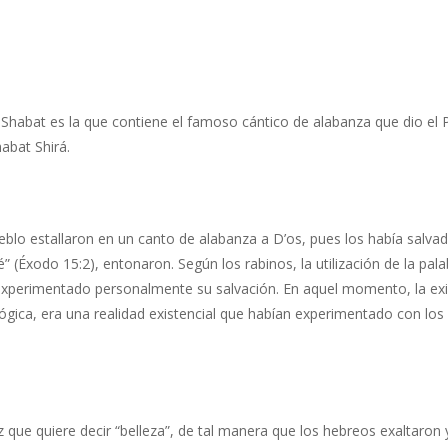
Shabat es la que contiene el famoso cántico de alabanza que dio el P
abat Shirá.
Pueblo estallaron en un canto de alabanza a D’os, pues los había sal
é” (Éxodo 15:2), entonaron. Según los rabinos, la utilización de la pal
 experimentado personalmente su salvación. En aquel momento, la exi
ológica, era una realidad existencial que habían experimentado con los
 que quiere decir “belleza”, de tal manera que los hebreos exaltaron y