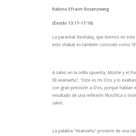
Rabino Efraim Rosenzweig
Hit enter to search or ESC to close
(Éxodo 13:17-17:16)
La parashat Beshalaj, que leemos en este 
este shabat es también conocido como Sh
A salvo en la orilla opuesta, Moshé y el 
Elí veanvehu”, “Este es mi D’os y lo exaltar
con gran precisión a D’os, porque habían
resultado de una reflexión filosófica o te
salvó.
La palabra “Veanvehu” proviene de una raíz