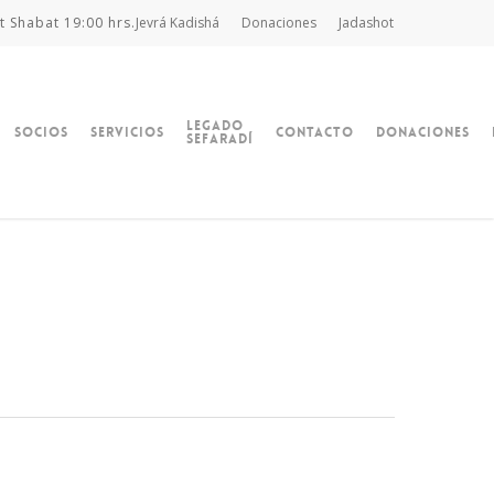
t Shabat 19:00 hrs.
Jevrá Kadishá
Donaciones
Jadashot
Legado
Socios
Servicios
Contacto
Donaciones
Sefaradí