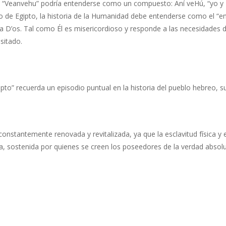
 “Veanvehu” podría entenderse como un compuesto: Aní veHú, “yo y Él”
 de Egipto, la historia de la Humanidad debe entenderse como el “e
r a D’os. Tal como Él es misericordioso y responde a las necesidades
sitado.
to” recuerda un episodio puntual en la historia del pueblo hebreo, su 
constantemente renovada y revitalizada, ya que la esclavitud física y
 sostenida por quienes se creen los poseedores de la verdad absolut