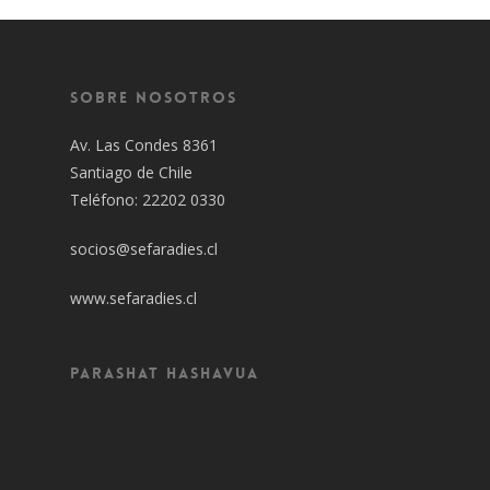
Sobre Nosotros
Av. Las Condes 8361
Santiago de Chile
Teléfono: 22202 0330
socios@sefaradies.cl
www.sefaradies.cl
Parashat Hashavua