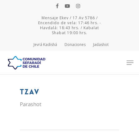
Mensaje Ekev / 17 Av 5786 /
Encendido de vela: 17:46 hrs. -
Havdalá: 18:43 hrs. / Kabalat
Shabat 19:00 hrs.
Jevrá Kadishá
Donaciones
Jadashot
Hit enter to search or ESC to close
Tzav
Parashot