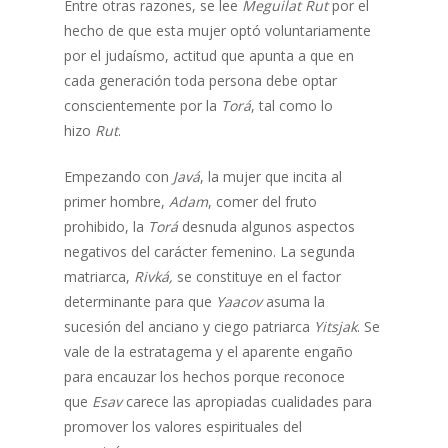
Entre otras razones, se lee
Meguilat Rut
por el
hecho de que esta mujer optó voluntariamente
por el judaísmo, actitud que apunta a que en
cada generación toda persona debe optar
conscientemente por la
Torá
, tal como lo
hizo
Rut
.
Empezando con
Javá
, la mujer que incita al
primer hombre,
Adam
, comer del fruto
prohibido, la
Torá
desnuda algunos aspectos
negativos del carácter femenino. La segunda
matriarca,
Rivká,
se constituye en el factor
determinante para que
Yaacov
asuma la
sucesión del anciano y ciego patriarca
Yitsjak
. Se
vale de la estratagema y el aparente engaño
para encauzar los hechos porque reconoce
que
Esav
carece las apropiadas cualidades para
promover los valores espirituales del