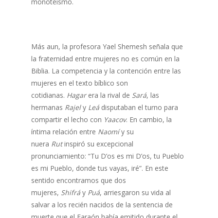
monoteísmo.
Más aun, la profesora Yael Shemesh señala que
la fraternidad entre mujeres no es común en la
Biblia. La competencia y la contención entre las
mujeres en el texto bíblico son
cotidianas.
Hagar
era la rival de
Sará
, las
hermanas
Rajel
y
Leá
disputaban el turno para
compartir el lecho con
Yaacov
. En cambio, la
íntima relación entre
Naomí
y su
nuera
Rut
inspiró su excepcional
pronunciamiento: “Tu D’os es mi D’os, tu Pueblo
es mi Pueblo, donde tus vayas, iré”. En este
sentido encontramos que dos
mujeres,
Shifrá
y
Puá
, arriesgaron su vida al
salvar a los recién nacidos de la sentencia de
muerte que el Faraón había emitido durante el