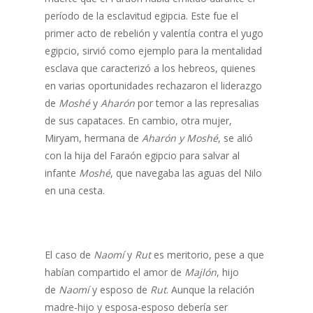
período de la esclavitud egipcia. Este fue el
primer acto de rebelión y valentía contra el yugo
egipcio, sirvió como ejemplo para la mentalidad
esclava que caracterizó a los hebreos, quienes
en varias oportunidades rechazaron el liderazgo
de
Moshé
y
Aharón
por temor a las represalias
de sus capataces. En cambio, otra mujer,
Miryam, hermana de
Aharón y Moshé
, se alió
con la hija del Faraón egipcio para salvar al
infante
Moshé
, que navegaba las aguas del Nilo
en una cesta.
El caso de
Naomí
y
Rut
es meritorio, pese a que
habían compartido el amor de
Majlón
, hijo
de
Naomí
y esposo de
Rut
. Aunque la relación
madre-hijo y esposa-esposo debería ser