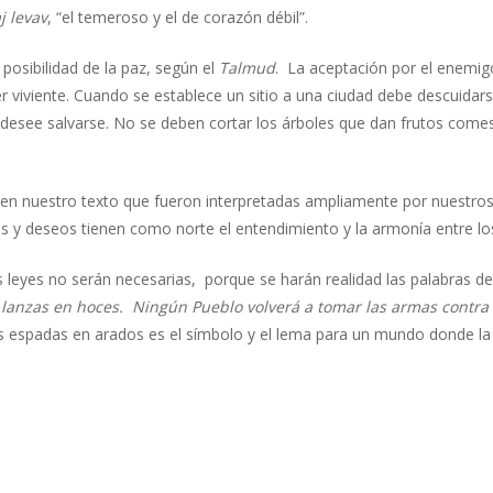
j levav
, “el temeroso y el de corazón débil”.
 posibilidad de la paz, según el
Talmud
. La aceptación por el enemig
r viviente. Cuando se establece un sitio a una ciudad debe descuidarse
desee salvarse. No se deben cortar los árboles que dan frutos comest
s en nuestro texto que fueron interpretadas ampliamente por nuestro
nes y deseos tienen como norte el entendimiento y la armonía entre lo
s leyes no serán necesarias, porque se harán realidad las palabras de
lanzas en hoces. Ningún Pueblo volverá a tomar las armas contra ot
las espadas en arados es el símbolo y el lema para un mundo donde 