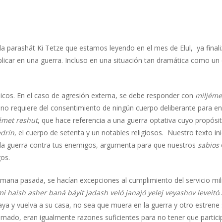
a parashát Ki Tetze que estamos leyendo en el mes de Elul, ya final
licar en una guerra. Incluso en una situación tan dramática como un 
licos. En el caso de agresión externa, se debe responder con
miljéme
 no requiere del consentimiento de ningún cuerpo deliberante para en
émet reshut
, que hace referencia a una guerra optativa cuyo propósito
drín
, el cuerpo de setenta y un notables religiosos. Nuestro texto ini
 a la guerra contra tus enemigos, argumenta para que nuestros
sabios
gos.
mana pasada, se hacían excepciones al cumplimiento del servicio mili
mi haish asher baná báyit jadash veló janajó yelej veyashov leveitó
ya y vuelva a su casa, no sea que muera en la guerra y otro estrene 
ado, eran igualmente razones suficientes para no tener que particip