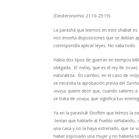
(Deuteronomio 21:10-25:19)
La parashá que leemos en este shabat es l
nos enseña disposiciones que se debían ap
correspondía aplicar leyes. No valía todo.
Había dos tipos de guerras en tiempos bíb
obligada. El
mélej
, que es el rey de
Israel
,
naturaleza. En cambio, en el caso de
milj
se necesita la aprobación previa del
Sanhe
oiveja
, quiere decir que, cuando salieres
se trata de
oiveja
, que significa tus enemi
Ya en la parashát Shoftim que leímos la se
tenían que hablarle al Pueblo señalando,
una casa y no la haya estrenado, que se va
haber esposado una mujer y no haberla tom