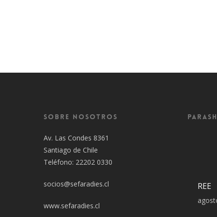
Sobre Nosotros
Parash
Av. Las Condes 8361
Santiago de Chile
Teléfono: 22202 0330
socios@sefaradies.cl
REE
agost
www.sefaradies.cl