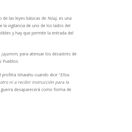
o de las leyes básicas de
Nóaj
, es una
 la vigilancia de uno de los lados del
ibles y hay que permitir la entrada del
s
jajamim,
para atenuar los desastres de
s Pueblos.
l profeta Ishaiahu cuando dice “
Ellos
ro ni a recibir instrucción para la
la guerra desaparecerá como forma de