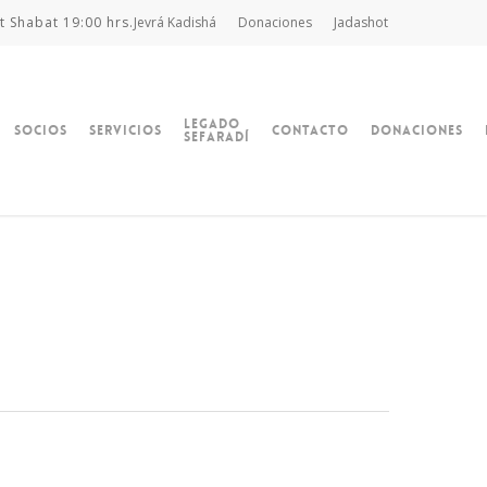
t Shabat 19:00 hrs.
Jevrá Kadishá
Donaciones
Jadashot
Legado
Socios
Servicios
Contacto
Donaciones
Sefaradí