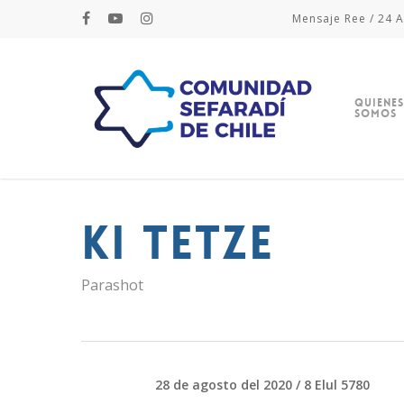
Mensaje Ree / 24 A
Quienes
Somos
Ki Tetze
Parashot
28 de agosto del 2020 / 8 Elul 5780
Hit enter to search or ESC to close